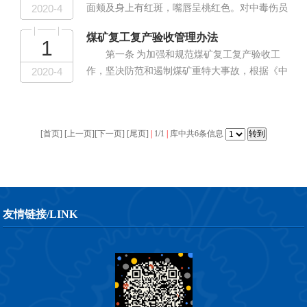
2020-4
面颊及身上有红斑，嘴唇呈桃红色。对中毒伤员
可采用人工呼吸或用苏生器输氧。输氧时可渗入
煤矿复工复产验收管理办法
5％～7％的二氧化碳，以兴奋呼吸中枢，促进恢
1
第一条 为加强和规范煤矿复工复产验收工
复呼吸机能。...
2020-4
作，坚决防范和遏制煤矿重特大事故，根据《中
华人民共和国安全生产法》《国务院办公厅关于
进一步加强煤矿安全生产工作的意见》等法律法
规、文件要求，制定本办法。...
[首页] [上一页][下一页] [尾页]
|
1/1
|
库中共6条信息
友情链接/LINK