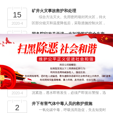
矿井火灾事故救护和处理
15
综合方法灭火。先用密闭墙封闭火区，待火
2020-4
区部分熄灭和温度降低后，采取措施控制火区，
再打开密闭墙用直接灭火方法灭火：先将火区大
国务院印发关于进一步加强煤矿安全生产
面积封闭；待火势减弱后，再锁风逐步缩小火区
8
工作的紧急通知
中新网10月29日电 据国家煤矿安监局网站消
范围；然后进行直接灭火。...
2020-4
息，近期，全国接连发生多起较大煤矿生产安全
事故，特别是10月下旬5天内连续发生3起较大事
瓦斯和煤尘爆炸时的自救要点
故，且均发生在国有煤矿，损失惨重，教训深
7
当瓦斯、煤尘爆炸时在现场和附近巷道的工
刻，煤矿安全生产形势陡然严峻...
2020-4
作人员，千万不可惊慌失措。当听到爆炸声和感
到冲击波造成的空气震动气浪时，应迅速背朝爆
矿井透水的自救要点与自救程序
炸冲击波传来方向卧倒，脸部朝下，把头放低
7
发现透水预兆要立即向调度室汇报， 若是情
些，在有水沟地方最好侧卧在水沟里边，脸...
2020-4
况紧急，透水即将发生，必须产即发出警报，迅
速采取果断措施进行处理，防止透水发生，防止
井下有害气体中毒人员的救护措施
淹井，并及时撤出所有受水害威胁的人员。...
2
一氧化碳中毒，呼吸浅而急促，失去知觉时