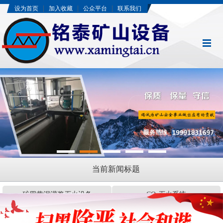
|
|
|
设为首页
加入收藏
公众平台
联系我们
当前新闻标题
矿用黄泥灌浆灭火设备
CO₂灭火系统
矿井火灾监测预警系统
真石漆系列