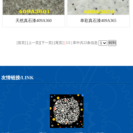
天然真石漆409A360
单彩真石漆409A365
[首页] [上一页][
下一页
] [
尾页
]
|
1/2
|
库中共22条信息
友情链接/LINK