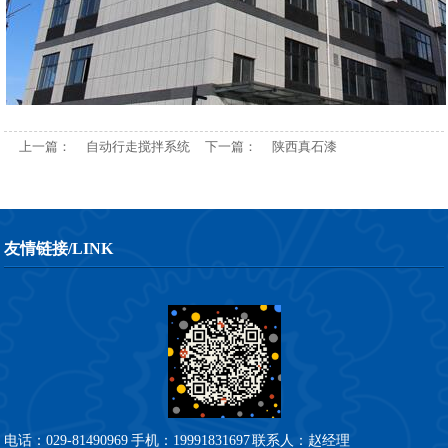
上一篇：
自动行走搅拌系统
下一篇：
陕西真石漆
友情链接/LINK
电话：029-81490969
手机：19991831697
联系人：赵经理